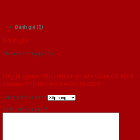
Đánh giá (0)
Đánh giá
Chưa có đánh giá nào.
Hãy là người đầu tiên nhận xét “Cửa Gỗ MDF
Veneer P1R4b Căm Xe-MDFV-SGD”
Đánh giá của bạn
*
Nhận xét của bạn
*