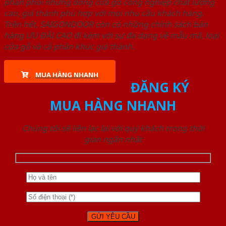
phân phối những dòng cửa gỗ công nghiệp chất lượng
cao, giá thành phù hợp với mọi nhu cầu khách hàng.
Trên hết, SAIGONDOOR còn có những chính sách bán
hàng ƯU ĐÃI CAO đi kèm với sự đa dạng về mẫu mã, loại
cửa gỗ và cả phân khúc giá thành.
MUA HÀNG NHANH
ĐĂNG KÝ
MUA HÀNG NHANH
Chúng tôi sẽ liên lạc lại với quý khách trong thời
gian ngắn nhất