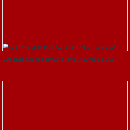
Cửa Thép Chống Cháy 2P 2 tay co thuy luc-a-SGD