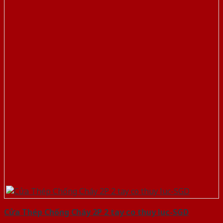
Cửa Thép Chống Cháy 2P 2 tay co thuy luc-SGD