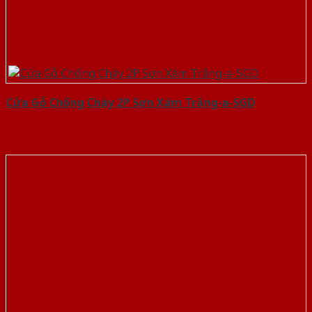
Cửa Gỗ Chống Cháy 2P Sơn Xám Trắng-a-SGD