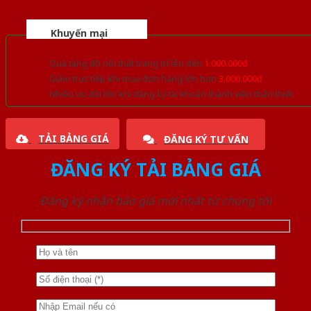
Khuyến mại
Quà tặng đồ nội thất trang trí lên đến
1.000.000đ
Giảm trực tiếp khi mua đơn hàng lớn hơn
3.000.000đ
Nhiều ưu đãi lớn khi đăng ký tài khoản thành viên thân thiết
TẢI BẢNG GIÁ
ĐĂNG KÝ TƯ VẤN
ĐĂNG KÝ TẢI BẢNG GIÁ
Đăng ký nhận báo giá mới nhất từ chúng tôi