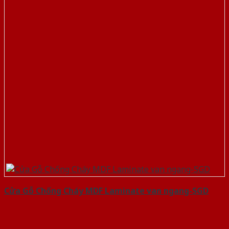
Cửa Gỗ Chống Cháy MDF Laminate van ngang-SGD