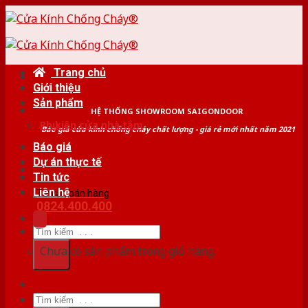
Skip
to
content
Trang chủ
Giới thiệu
Sản phẩm
HỆ THỐNG SHOWROOM SAIGONDOOR
Phụ kiện cửa nhà tắm
Báo giá cửa kính chống cháy chất lượng - giá rẻ mới nhất năm 2021
Báo giá
Dự án thực tế
Tin tức
Liên hệ
Tư vấn bán hàng
0824.400.400
Tìm
kiếm:
Chưa có sản phẩm trong giỏ hàng.
Tìm