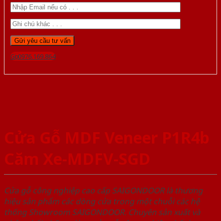
Gọi 0976.169.864
Cửa Gỗ MDF Veneer P1R4b
Căm Xe-MDFV-SGD
Cửa gỗ công nghiệp cao cấp SAIGONDOOR là thương
hiệu sản phẩm các dòng cửa trong một chuỗi các hệ
thống Showroom SAIGONDOOR. Chuyên sản xuất và