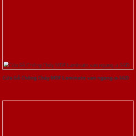
Cửa Gỗ Chống Cháy MDF Laminate van ngang-a-SGD