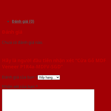
Đánh giá (0)
Đánh giá
Chưa có đánh giá nào.
Hãy là người đầu tiên nhận xét “Cửa Gỗ MDF
Veneer P1R4a-MDFV-SGD”
Đánh giá của bạn
*
Nhận xét của bạn
*