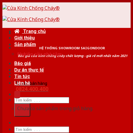
Skip
to
content
Trang chủ
Giới thiệu
Sản phẩm
HỆ THỐNG SHOWROOM SAIGONDOOR
Phụ kiện cửa nhà tắm
Báo giá cửa kính chống cháy chất lượng - giá rẻ mới nhất năm 2021
Báo giá
Dự án thực tế
Tin tức
Liên hệ
Tư vấn bán hàng
0824.400.400
Tìm
kiếm:
Chưa có sản phẩm trong giỏ hàng.
Tìm