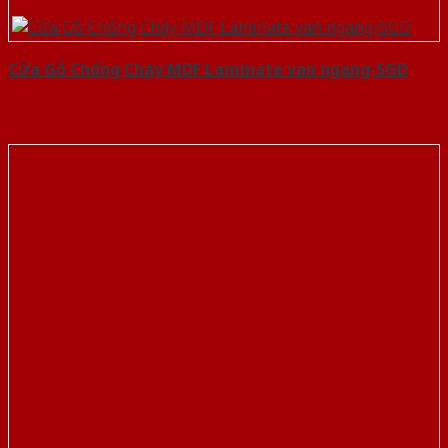
Cửa Gỗ Chống Cháy MDF Laminate van ngang-SGD