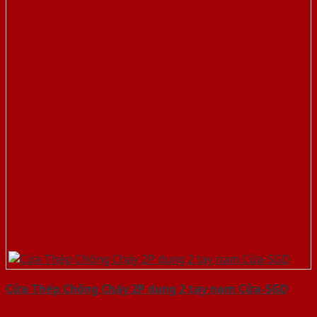
Cửa Thép Chống Cháy 2P dung 2 tay nam Cửa-SGD