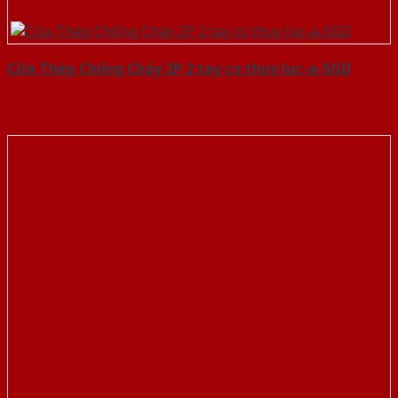
Cửa Thép Chống Cháy 2P 2 tay co thuy luc-a-SGD