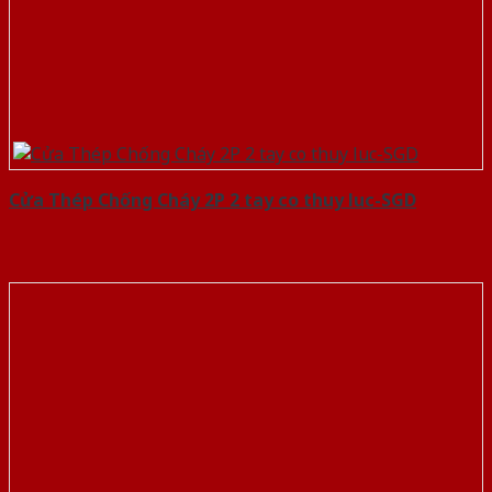
Cửa Thép Chống Cháy 2P 2 tay co thuy luc-SGD