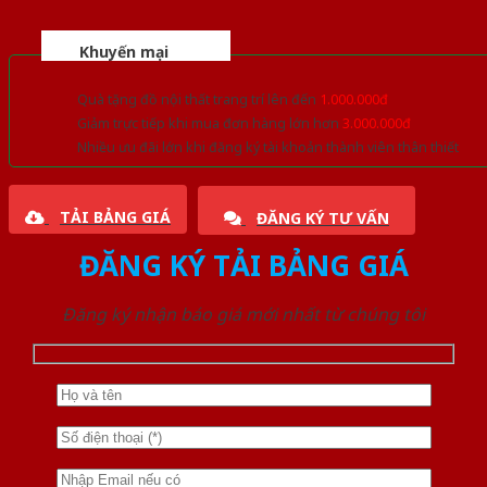
Khuyến mại
Quà tặng đồ nội thất trang trí lên đến
1.000.000đ
Giảm trực tiếp khi mua đơn hàng lớn hơn
3.000.000đ
Nhiều ưu đãi lớn khi đăng ký tài khoản thành viên thân thiết
TẢI BẢNG GIÁ
ĐĂNG KÝ TƯ VẤN
ĐĂNG KÝ TẢI BẢNG GIÁ
Đăng ký nhận báo giá mới nhất từ chúng tôi