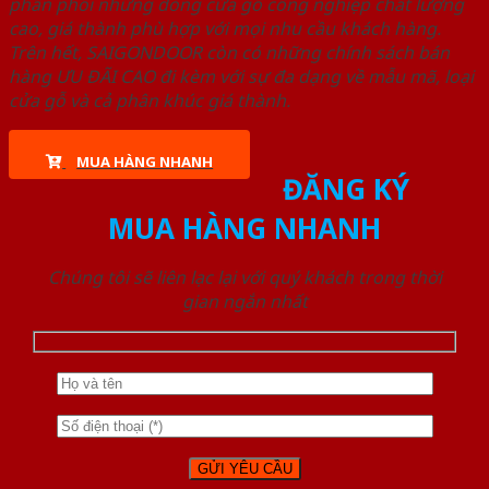
phân phối những dòng cửa gỗ công nghiệp chất lượng
cao, giá thành phù hợp với mọi nhu cầu khách hàng.
Trên hết, SAIGONDOOR còn có những chính sách bán
hàng ƯU ĐÃI CAO đi kèm với sự đa dạng về mẫu mã, loại
cửa gỗ và cả phân khúc giá thành.
MUA HÀNG NHANH
ĐĂNG KÝ
MUA HÀNG NHANH
Chúng tôi sẽ liên lạc lại với quý khách trong thời
gian ngắn nhất