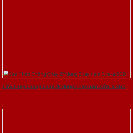
Cửa Thép Chống Cháy 2P dung 2 tay nam Cửa-a-SGD