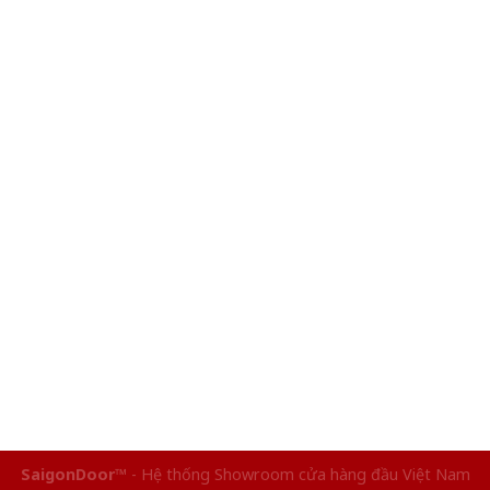
SaigonDoor™
- Hệ thống Showroom cửa hàng đầu Việt Nam