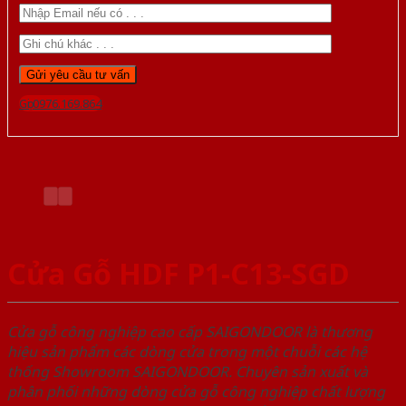
Gọi 0976.169.864
Cửa Gỗ HDF P1-C13-SGD
Cửa gỗ công nghiệp cao cấp SAIGONDOOR là thương
hiệu sản phẩm các dòng cửa trong một chuỗi các hệ
thống Showroom SAIGONDOOR. Chuyên sản xuất và
phân phối những dòng cửa gỗ công nghiệp chất lượng