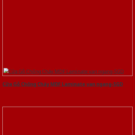
Cửa Gỗ Chống Cháy MDF Laminate van ngang-SGD