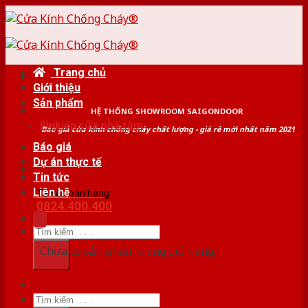
Skip
to
content
Trang chủ
Giới thiệu
Sản phẩm
HỆ THỐNG SHOWROOM SAIGONDOOR
Phụ kiện cửa nhà tắm
Báo giá cửa kính chống cháy chất lượng - giá rẻ mới nhất năm 2021
Báo giá
Dự án thực tế
Tin tức
Liên hệ
Tư vấn bán hàng
0824.400.400
Tìm
kiếm:
Chưa có sản phẩm trong giỏ hàng.
Tìm