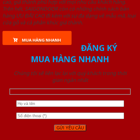
cao, giá thành phù hợp với mọi nhu cầu khách hàng.
Trên hết, SAIGONDOOR còn có những chính sách bán
hàng ƯU ĐÃI CAO đi kèm với sự đa dạng về mẫu mã, loại
cửa gỗ và cả phân khúc giá thành.
MUA HÀNG NHANH
ĐĂNG KÝ
MUA HÀNG NHANH
Chúng tôi sẽ liên lạc lại với quý khách trong thời
gian ngắn nhất