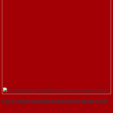
Cửa Gỗ Chống Cháy MDF Laminate van ngang-a-SGD