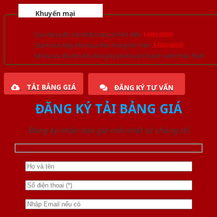
Khuyến mại
Quà tặng đồ nội thất trang trí lên đến
1.000.000đ
Giảm trực tiếp khi mua đơn hàng lớn hơn
3.000.000đ
Nhiều ưu đãi lớn khi đăng ký tài khoản thành viên thân thiết
TẢI BẢNG GIÁ
ĐĂNG KÝ TƯ VẤN
ĐĂNG KÝ TẢI BẢNG GIÁ
Đăng ký nhận báo giá mới nhất từ chúng tôi