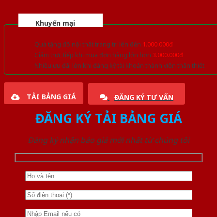
Khuyến mại
Quà tặng đồ nội thất trang trí lên đến
1.000.000đ
Giảm trực tiếp khi mua đơn hàng lớn hơn
3.000.000đ
Nhiều ưu đãi lớn khi đăng ký tài khoản thành viên thân thiết
TẢI BẢNG GIÁ
ĐĂNG KÝ TƯ VẤN
ĐĂNG KÝ TẢI BẢNG GIÁ
Đăng ký nhận báo giá mới nhất từ chúng tôi