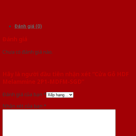
Đánh giá (0)
Đánh giá
Chưa có đánh giá nào.
Hãy là người đầu tiên nhận xét “Cửa Gỗ HDF
Melammine 2P1-MDFM-SGD”
Đánh giá của bạn
*
Nhận xét của bạn
*