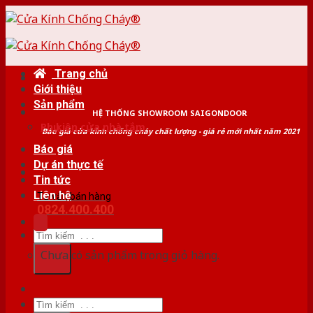
Skip
to
content
Trang chủ
Giới thiệu
Sản phẩm
HỆ THỐNG SHOWROOM SAIGONDOOR
Phụ kiện cửa nhà tắm
Báo giá cửa kính chống cháy chất lượng - giá rẻ mới nhất năm 2021
Báo giá
Dự án thực tế
Tin tức
Liên hệ
Tư vấn bán hàng
0824.400.400
Tìm
kiếm:
Chưa có sản phẩm trong giỏ hàng.
Tìm