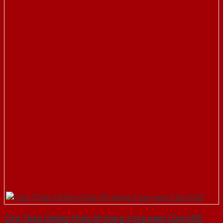
Cửa Thép Chống Cháy 2P dung 2 tay nam Cửa-SGD