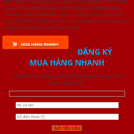
phân phối những dòng cửa gỗ công nghiệp chất lượng
cao, giá thành phù hợp với mọi nhu cầu khách hàng.
Trên hết, SAIGONDOOR còn có những chính sách bán
hàng ƯU ĐÃI CAO đi kèm với sự đa dạng về mẫu mã, loại
cửa gỗ và cả phân khúc giá thành.
MUA HÀNG NHANH
ĐĂNG KÝ
MUA HÀNG NHANH
Chúng tôi sẽ liên lạc lại với quý khách trong thời
gian ngắn nhất