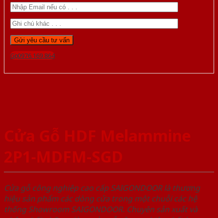
Gọi 0976.169.864
Cửa Gỗ HDF Melammine
2P1-MDFM-SGD
Cửa gỗ công nghiệp cao cấp SAIGONDOOR là thương
hiệu sản phẩm các dòng cửa trong một chuỗi các hệ
thống Showroom SAIGONDOOR. Chuyên sản xuất và