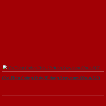
Cửa Thép Chống Cháy 2P dung 2 tay nam Cửa-a-SGD