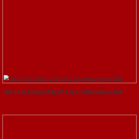
Cửa Thép Chống Cháy 2P 2 tay co thuy luc-a-SGD