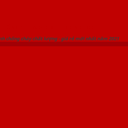
 THỐNG SHOWROOM SAIGONDOOR
nh chống cháy chất lượng - giá rẻ mới nhất năm 2021