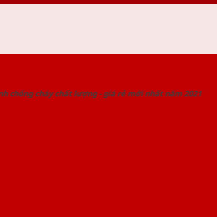
 THỐNG SHOWROOM SAIGONDOOR
nh chống cháy chất lượng - giá rẻ mới nhất năm 2021