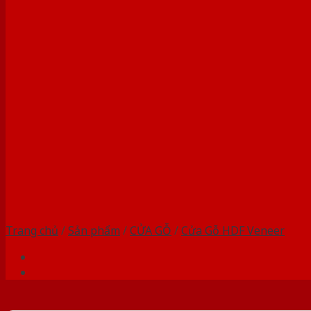
Trang chủ
/
Sản phẩm
/
CỬA GỖ
/
Cửa Gỗ HDF Veneer