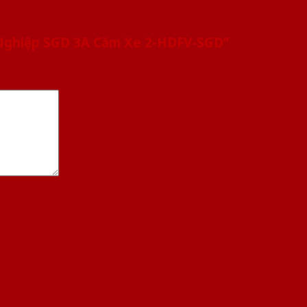
 Nghiệp SGD 3A Căm Xe 2-HDFV-SGD”