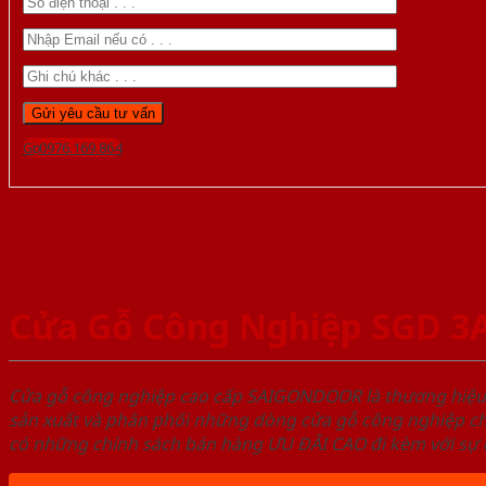
Gọi 0976.169.864
Cửa Gỗ Công Nghiệp SGD 3
Cửa gỗ công nghiệp cao cấp SAIGONDOOR là thương hiệ
sản xuất và phân phối những dòng cửa gỗ công nghiệp ch
có những chính sách bán hàng ƯU ĐÃI CAO đi kèm với sự đ