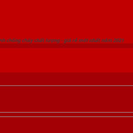
 THỐNG SHOWROOM SAIGONDOOR
nh chống cháy chất lượng - giá rẻ mới nhất năm 2021