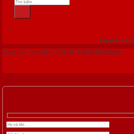
Tìm
kiếm:
HỆ
Báo giá cửa kí
Trang chủ
/
Sản phẩm
/
CỬA GỖ
/
Cửa Gỗ HDF Veneer