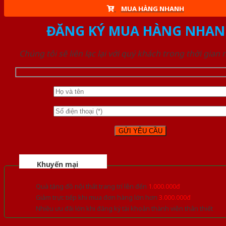
MUA HÀNG NHANH
ĐĂNG KÝ MUA HÀNG NHAN
Chúng tôi sẽ liên lạc lại với quý khách trong thời gian
Khuyến mại
Quà tặng đồ nội thất trang trí lên đến
1.000.000đ
Giảm trực tiếp khi mua đơn hàng lớn hơn
3.000.000đ
Nhiều ưu đãi lớn khi đăng ký tài khoản thành viên thân thiết