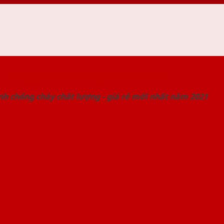
 THỐNG SHOWROOM SAIGONDOOR
nh chống cháy chất lượng - giá rẻ mới nhất năm 2021