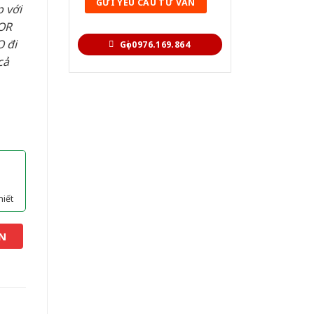
 với
OR
 đi
Gọi 0976.169.864
cả
hiết
N