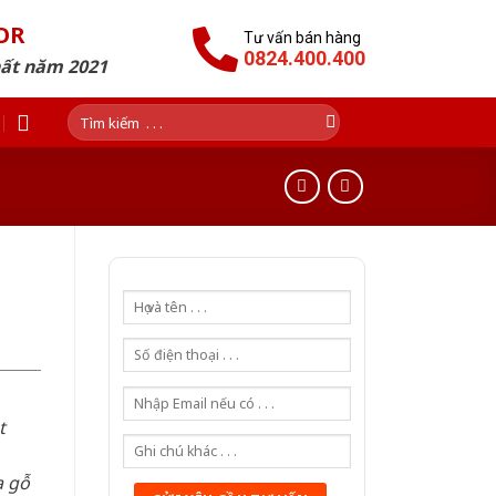
OR
Tư vấn bán hàng
0824.400.400
hất năm 2021
Tìm
kiếm:
t
a gỗ