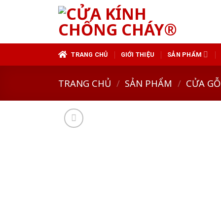
Skip
to
content
TRANG CHỦ
GIỚI THIỆU
SẢN PHẨM
TRANG CHỦ
/
SẢN PHẨM
/
CỬA GỖ