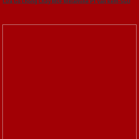
Cửa Gỗ Chống Cháy MDF Melamine P1 van kem-SGD