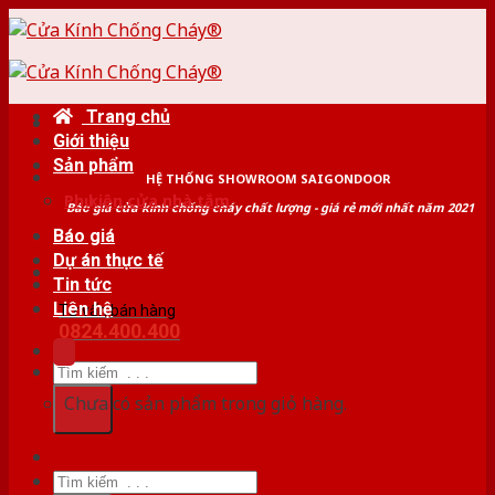
Skip
to
content
Trang chủ
Giới thiệu
Sản phẩm
HỆ THỐNG SHOWROOM SAIGONDOOR
Phụ kiện cửa nhà tắm
Báo giá cửa kính chống cháy chất lượng - giá rẻ mới nhất năm 2021
Báo giá
Dự án thực tế
Tin tức
Liên hệ
Tư vấn bán hàng
0824.400.400
Tìm
kiếm:
Chưa có sản phẩm trong giỏ hàng.
Tìm