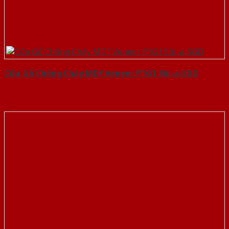
Cửa Gỗ Chống Cháy MDF Veneer P1G1 Sồi-a-SGD