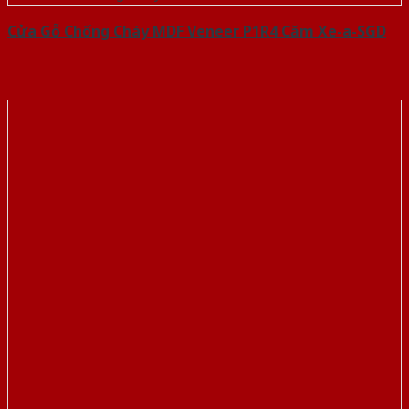
Cửa Gỗ Chống Cháy MDF Veneer P1R4 Căm Xe-a-SGD