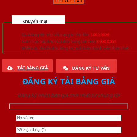
Khuyến mại
Quà tặng đồ nội thất trang trí lên đến
1.000.000đ
Giảm trực tiếp khi mua đơn hàng lớn hơn
3.000.000đ
Nhiều ưu đãi lớn khi đăng ký tài khoản thành viên thân thiết
TẢI BẢNG GIÁ
ĐĂNG KÝ TƯ VẤN
ĐĂNG KÝ TẢI BẢNG GIÁ
Đăng ký nhận báo giá mới nhất từ chúng tôi