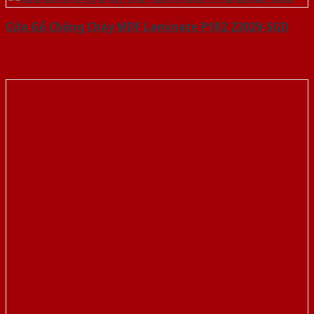
Cửa Gỗ Chống Cháy MDF Laminate P1R2 23029-SGD