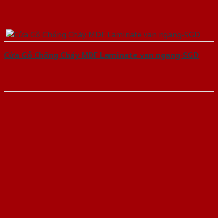
Cửa Gỗ Chống Cháy MDF Laminate van ngang-SGD