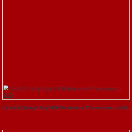
Cửa Gỗ Chống Cháy MDF Melamine P1 van kem-a-SGD