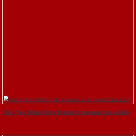
Cửa Thép Chống Cháy 2P dung 2 tay nam Cửa-a-SGD