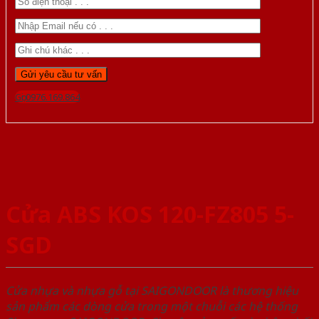
Gọi 0976.169.864
Cửa ABS KOS 120-FZ805 5-
SGD
Cửa nhựa và nhựa gỗ tại SAIGONDOOR là thương hiệu
sản phẩm các dòng cửa trong một chuỗi các hệ thống