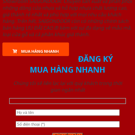
Showroom SAIGONDOOR. Chuyên sản xuất và phân phối
những dòng cửa nhựa và hỗ hợp nhựa chất lượng cao,
giá thành rẻ nhất và phù hợp với mọi nhu cầu khách
hàng. Trên hết, SAIGONDOOR còn có những chính sách
bán hàng ƯU ĐÃI CAO đi kèm với sự đa dạng về mẫu mã,
loại cửa gỗ và cả phân khúc giá thành.
MUA HÀNG NHANH
ĐĂNG KÝ
MUA HÀNG NHANH
Chúng tôi sẽ liên lạc lại với quý khách trong thời
gian ngắn nhất